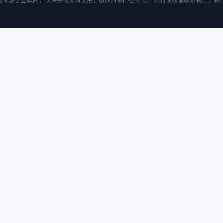
均来源于互联网，仅供学习交流使用，版权归原作者所有。 如有侵权请联系我们，我们