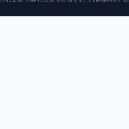
均来源于互联网，仅供学习交流使用，版权归原作者所有。 如有侵权请联系我们，我们