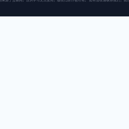
均来源于互联网，仅供学习交流使用，版权归原作者所有。 如有侵权请联系我们，我们