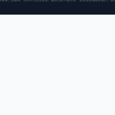
均来源于互联网，仅供学习交流使用，版权归原作者所有。 如有侵权请联系我们，我们