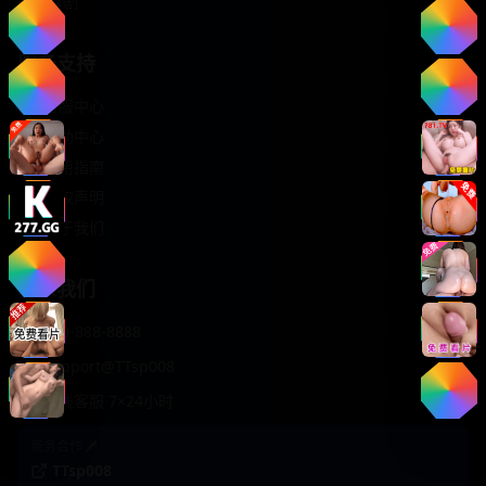
轻松喜剧
服务支持
客服中心
帮助中心
使用指南
版权声明
关于我们
联系我们
400-888-8888
support@TTsp008
在线客服 7×24小时
商务合作✈️
TTsp008