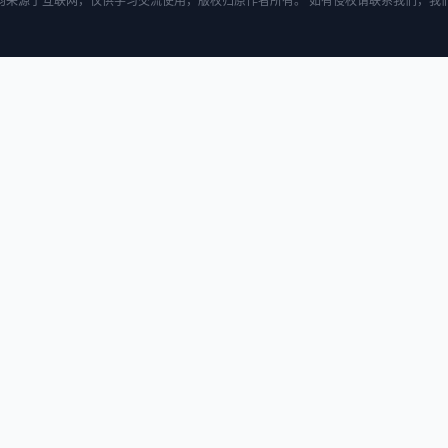
均来源于互联网，仅供学习交流使用，版权归原作者所有。 如有侵权请联系我们，我们